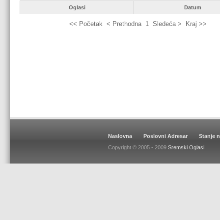
Oglasi
Datum
<< Početak
< Prethodna
1
Sledeća >
Kraj >>
Naslovna
Poslovni Adresar
Stanje 
Copyright © 2005 - 2009
Sremski Oglasi