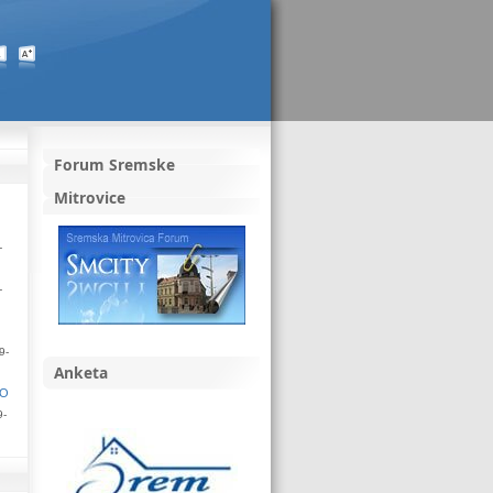
Forum Sremske
Mitrovice
-
-
9-
Anketa
NO
9-