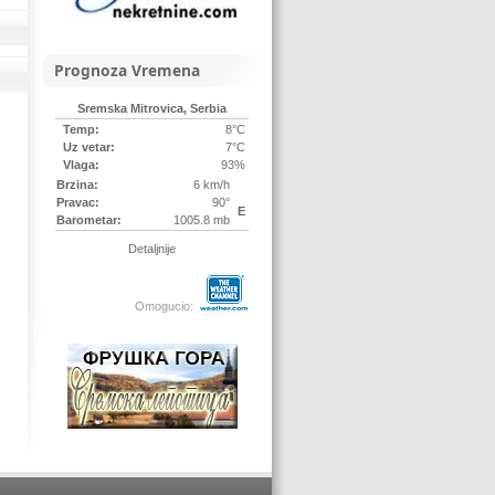
Prognoza Vremena
Sremska Mitrovica, Serbia
Temp:
8°C
Uz vetar:
7°C
Vlaga:
93%
Brzina:
6 km/h
Pravac:
90°
E
Barometar:
1005.8 mb
Detaljnije
Omogucio: