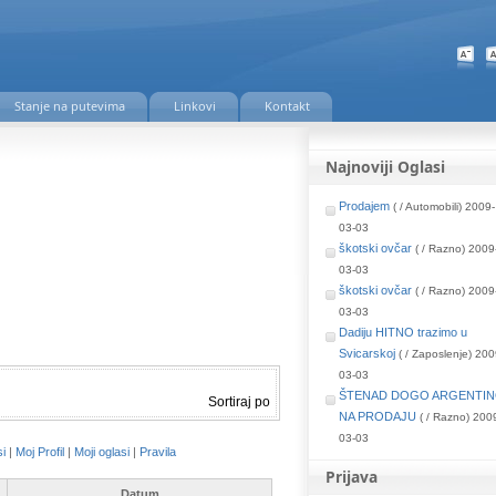
Stanje na putevima
Linkovi
Kontakt
Najnoviji Oglasi
Prodajem
( / Automobili) 2009-
03-03
škotski ovčar
( / Razno) 2009
03-03
škotski ovčar
( / Razno) 2009
03-03
Dadiju HITNO trazimo u
Svicarskoj
( / Zaposlenje) 200
03-03
ŠTENAD DOGO ARGENTI
Sortiraj po
NA PRODAJU
( / Razno) 200
03-03
si
|
Moj Profil
|
Moji oglasi
|
Pravila
Prijava
Datum