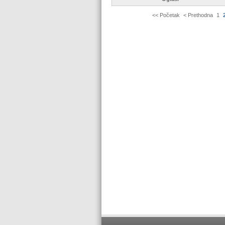
<< Početak
< Prethodna
1