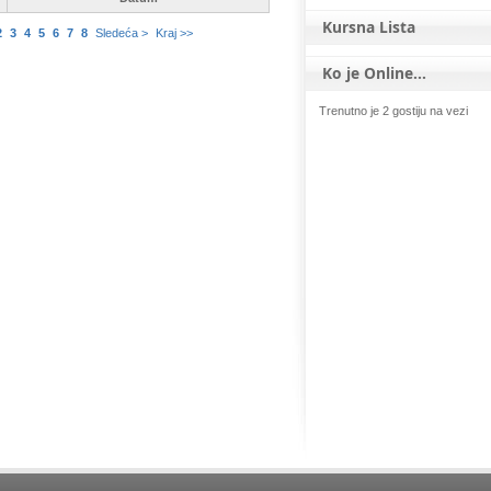
Kursna Lista
2
3
4
5
6
7
8
Sledeća >
Kraj >>
Ko je Online...
Trenutno je 2 gostiju na vezi