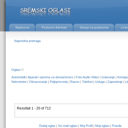
Naslovna
Poslovni Adresar
Stanje na putevima
Link
Napredna pretraga
Oglasi
Automobili
|
Aparati i oprema za domaćinstvo
|
Foto Audio Video
|
Izdavanje
|
Kompjut
Nekretnine
|
Obrazovanje
|
Poljoprivreda
|
Razno
|
Telefoni
|
Usluge
|
Zaposlenje
|
Li
Rezultati 1 - 20 of 712
Dodaj oglas
|
Svi mali oglasi
|
Moj Profil
|
Moji oglasi
|
Pravila