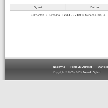
Oglasi
Datum
<< Početak
< Prethodna
1
2
3
4
5
6
7
8
9
10
Sledeća > Kraj >>
Naslovna
Poslovni Adresar
Stanje 
Copyright © 2005 - 2009
Sremski Oglasi