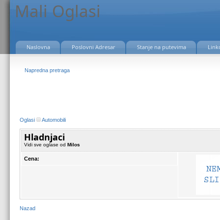
Mali Oglasi
Naslovna
Poslovni Adresar
Stanje na putevima
Link
Napredna pretraga
Oglasi
Automobili
Hladnjaci
Vidi sve oglase od
Milos
Cena:
Nazad