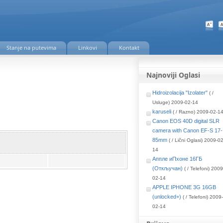
Stanje na putevima
Linkovi
Kontakt
Najnoviji Oglasi
Hidroizolacija "Izolater"
( /
Usluge) 2009-02-14
karuseli
( / Razno) 2009-02-1
Canon EOS 40D digital SLR
camera with Canon EF-S 17-
85mm
( / Lični Oglasi) 2009-0
14
Аппле иПхоне 16ГБ
(Откључан)
( / Telefoni) 2009
02-14
APPLE IPHONE 3G 16GB
(unlocked+)
( / Telefoni) 2009
02-14