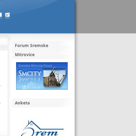
Forum Sremske
Mitrovice
4
2-
Anketa
-
-