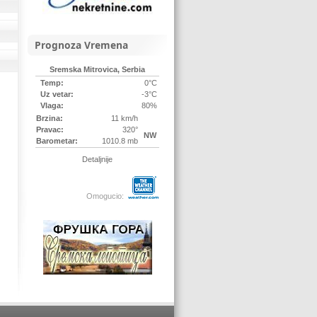
Prognoza Vremena
Sremska Mitrovica, Serbia
Temp:
0°C
Uz vetar:
-3°C
Vlaga:
80%
Brzina:
11 km/h
Pravac:
320°
NW
Barometar:
1010.8 mb
Detaljnije
Omogucio: