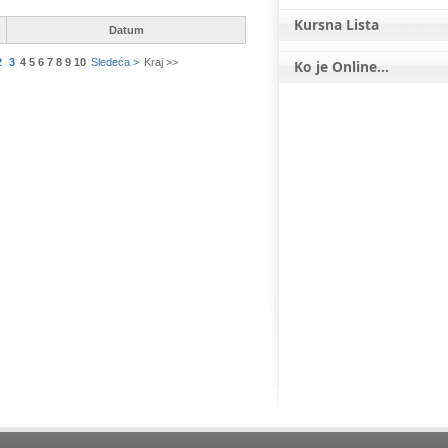
Kursna Lista
Datum
2
3
4
5
6
7
8
9
10
Sledeća >
Kraj >>
Ko je Online...