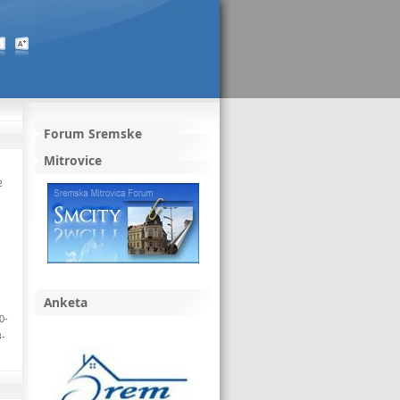
Forum Sremske
Mitrovice
2
Anketa
0-
3-