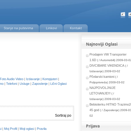
Stanje na putevima
Linkovi
Kontakt
Najnoviji Oglasi
Prodajem VW Transporter
1.6D
( / Automobili) 2009-03-0
DIVCIBARE VIKENDICA
( /
Izdavanje) 2009-03-02
Pčelarski kamioni
( /
Foto Audio Video
|
Izdavanje
|
Kompjuteri
|
Poljoprivreda) 2009-03-02
no
|
Telefoni
|
Usluge
|
Zaposlenje
|
Lični Oglasi
NAJPOVOLJNIJE
LETOVANJE!!!
( /
Izdavanje) 2009-03-02
Bebisiterku HITNO Trazimo2
45 god
( / Zaposlenje) 2009-0
Sortiraj po
02
Prijava
si
|
Moj Profil
|
Moji oglasi
|
Pravila