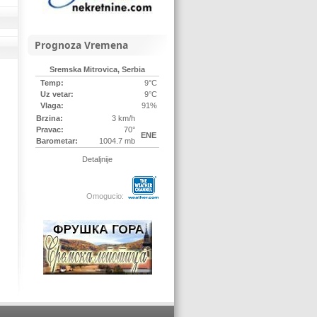
Prognoza Vremena
Sremska Mitrovica, Serbia
Temp:
9°C
Uz vetar:
9°C
Vlaga:
91%
Brzina:
3 km/h
Pravac:
70°
ENE
Barometar:
1004.7 mb
Detaljnije
Omogucio: