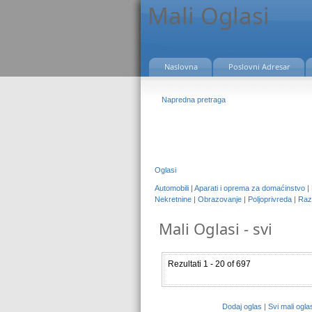
Mali Oglasi
Naslovna
Poslovni Adresar
Napredna pretraga
Oglasi
Automobili
|
Aparati i oprema za domaćinstvo
|
Nekretnine
|
Obrazovanje
|
Poljoprivreda
|
Raz
Mali Oglasi - svi
Rezultati 1 - 20 of 697
Dodaj oglas
|
Svi mali ogla