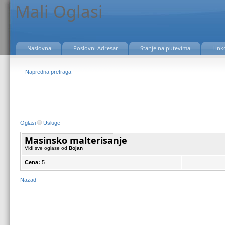
Mali Oglasi
Naslovna
Poslovni Adresar
Stanje na putevima
Link
Napredna pretraga
Oglasi
Usluge
Masinsko malterisanje
Vidi sve oglase od
Bojan
Cena:
5
Nazad